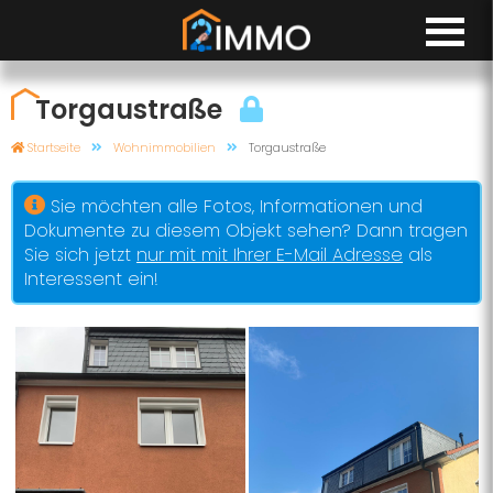
Torgaustraße
Startseite
Wohnimmobilien
Torgaustraße
Sie möchten alle Fotos, Informationen und
Dokumente zu diesem Objekt sehen? Dann tragen
Sie sich jetzt
nur mit mit Ihrer E-Mail Adresse
als
Interessent ein!